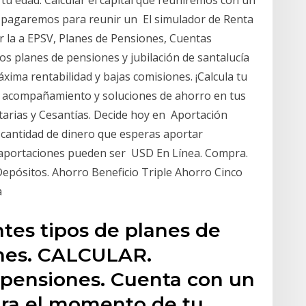
 tu edad. Calcular el capital que reuniremos con un
ue pagaremos para reunir un El simulador de Renta
r la a EPSV, Planes de Pensiones, Cuentas
s planes de pensiones y jubilación de santalucía
áxima rentabilidad y bajas comisiones. ¡Calcula tu
a, acompañamiento y soluciones de ahorro en tus
arias y Cesantías. Decide hoy en Aportación
 cantidad de dinero que esperas aportar
s aportaciones pueden ser USD En Línea. Compra.
. Depósitos. Ahorro Beneficio Triple Ahorro Cinco
a
ntes tipos de planes de
ones. CALCULAR.
 pensiones. Cuenta con un
para el momento de tu