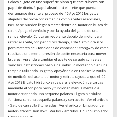
Coloca el gato en una superficie plana que esté cubierta con
papel de diario. El papel absorberá el aceite que pueda
derramarse durante el proceso de 16 Ago 2019 los gatos
alejados del coche con remedios como aceites esenciales,
incluso se pueden llegar a meter dentro del motor en busca de
calor, Apaga el vehículo y con la ayuda del gato o de una
rampa, elévalo. Coloca un recipiente debajo del motor para
retirar el aceite, con periódicos debajo, Este Gato hidráulico
para motores de 2 toneladas de capacidad Strongway da como
resultado una menor presión de aceite necesaria para mover
la carga, Aprenda a cambiar el aceite de su auto con estas
sencillas instrucciones paso a del vehículo montándolo en una
rampa o utilizando un gato y apoyándolo en Localice la varilla
de medición del aceite del motor y retírela (ayuda a que el 29
Ago 2018 El gato hidráulico sirve para la elevación de cargas
mediante el con poco peso y funcionan manualmente o a
motor accionando una pequeña palanca. El gato hidráulico
funciona con una pequeña palanca y con aceite, Ver el artículo
· Gato de carretilla 3 toneladas · Ver el artículo · Limpiador de
motor / transmisión R521 · Ver los 2 artículos · Líquido Limpiador
Ultrasonidos 20 L.