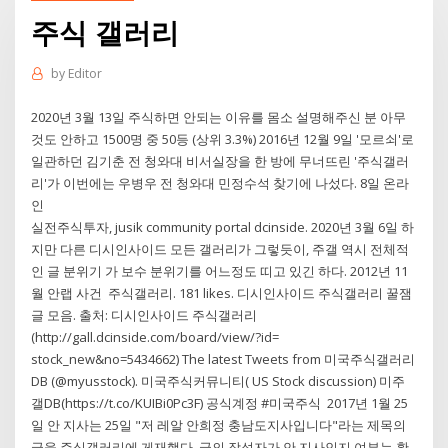
주식 갤러리
by
Editor
2020년 3월 13일 주식하면 안되는 이유를 몸소 설명해주신 분 아무
것도 안하고 1500명 중 50등 (상위 3.3%) 2016년 12월 9일 '모르쇠'로
일관하던 김기춘 전 청와대 비서실장을 한 방에 무너뜨린 '주식갤러
리'가 이번에는 우병우 전 청와대 민정수석 찾기에 나섰다. 8일 온라
인
실전주식투자, jusik community portal dcinside. 2020년 3월 6일 하
지만 다른 디시인사이드 모든 갤러리가 그렇듯이, 주갤 역시 전체적
인 글 분위기 가 보수 분위기를 어느정도 띠고 있긴 하다. 2012년 11
월 안랩 사건 주식갤러리. 181 likes. 디시인사이드 주식갤러리 꿀잼
글 모음. 출처: 디시인사이드 주식갤러리
(http://gall.dcinside.com/board/view/?id=
stock_new&no=5434662) The latest Tweets from 미국주식갤러리
DB (@myusstock). 미국주식커뮤니티( US Stock discussion) 미주
갤DB(https://t.co/KUIBi0Pc3F) 공식계정 #미국주식 2017년 1월 25
일 안 지사는 25일 "저 레알 안희정 충남도지사입니다"라는 제목의
글을 주식갤러리에 게재했다. 글의 작성자가 안 지사인지 여부는 확