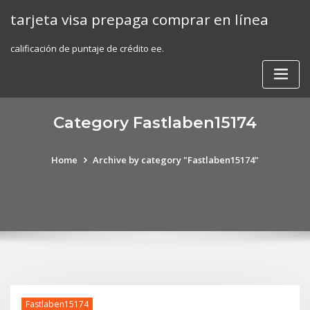
Skip
tarjeta visa prepaga comprar en línea
to
content
calificación de puntaje de crédito ee.
Category Fastlaben15174
Home
Archive by category "Fastlaben15174"
Fastlaben15174